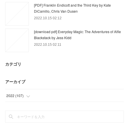
[PDF] Franklin Endicott and the Third Key by Kate
DiCamillo, Chris Van Dusen
2022.10.15 02:12
[download pdf] Everyday Magic: The Adventures of Alfie
Blackstack by Jess Kidd
2022.10.15 02:11
カテゴリ
アーカイブ
2022
(
107
)
(
24
)
(
61
)